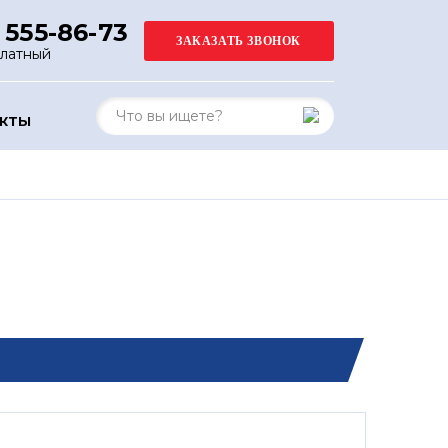
 555-86-73
платный
АКТЫ